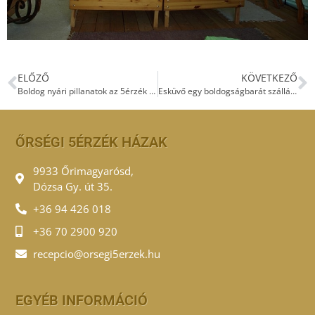
ELŐZŐ
KÖVETKEZŐ
Boldog nyári pillanatok az 5érzék házakban
Esküvő egy boldogságbarát szálláson
ŐRSÉGI 5ÉRZÉK HÁZAK
9933 Őrimagyarósd,
Dózsa Gy. út 35.
+36 94 426 018
+36 70 2900 920
recepcio@orsegi5erzek.hu
EGYÉB INFORMÁCIÓ