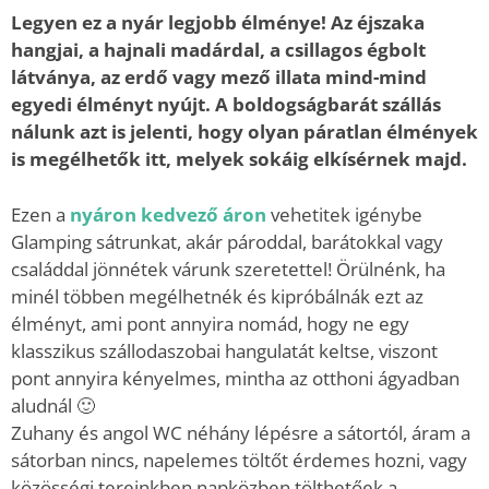
Legyen ez a nyár legjobb élménye! Az éjszaka
hangjai, a hajnali madárdal, a csillagos égbolt
látványa, az erdő vagy mező illata mind-mind
egyedi élményt nyújt. A boldogságbarát szállás
nálunk azt is jelenti, hogy olyan páratlan élmények
is megélhetők itt, melyek sokáig elkísérnek majd.
Ezen a
nyáron kedvező áron
vehetitek igénybe
Glamping sátrunkat, akár pároddal, barátokkal vagy
családdal jönnétek várunk szeretettel! Örülnénk, ha
minél többen megélhetnék és kipróbálnák ezt az
élményt, ami pont annyira nomád, hogy ne egy
klasszikus szállodaszobai hangulatát keltse, viszont
pont annyira kényelmes, mintha az otthoni ágyadban
aludnál 🙂
Zuhany és angol WC néhány lépésre a sátortól, áram a
sátorban nincs, napelemes töltőt érdemes hozni, vagy
közösségi tereinkben napközben tölthetőek a