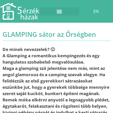
EN
Esküvő a pajtában
GLAMPING sátor az Őrségben
De minek nevezzelek? 🙂
A Glamping a romantikus kempingezés és egy
hangulatos szobabelső megvalósulása.
Maga a glamping szó jelentése nem más, mint az
angol glamorous és a camping szavak elegye. Ha
felidézzük az első gyerekkori sátrazásokat
eszünkbe jut, hogy a gyerekek többsége mennyire
szeret saját kuckót, bunkert építeni magának.
Remek móka elkérni anyutól a legnagyobb plédet,
ágytakarót, felakasztani és rögzíteni több helyen,
kivinni néhány párnát és indulhat a kerti sátrazás