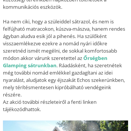
kommunikációs eszközök.
Ha nem ciki, hogy a szüleiddel sátrazol, és nem is
felfújható matracokon, kúszva-mászva, hanem rendes
ágyban aludva esik jól a pihenés. Ha szülőként
visszaemlékezve ezekre a nomád nyári időkre
szeretnéd ismét megélni, de sokkal komfortosabb
módon akkor várunk szeretettel az
Őrségben
Glamping sátrunkban
. Ráadásként, ha szeretnétek
még további nomád emlékkel gazdagítani az idei
nyaralást, aludjatok egy éjszakát Echos szekerünkben,
mely térítésmentesen kipróbálható vendégeink
részére.
Az akció további részleteiről a fenti linken
tájékozódhattok.