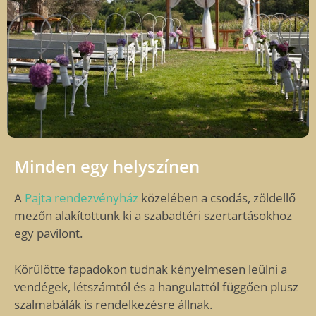
Minden egy helyszínen
A
Pajta rendezvényház
közelében a csodás, zöldellő
mezőn alakítottunk ki a szabadtéri szertartásokhoz
egy pavilont.
Körülötte fapadokon tudnak kényelmesen leülni a
vendégek, létszámtól és a hangulattól függően plusz
szalmabálák is rendelkezésre állnak.