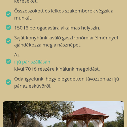
kéréseket.
Összeszokott és lelkes szakemberek végzik a
munkát.
150 fő befogadására alkalmas helyszín.
Saját konyhánk kiváló gasztronómiai élménnyel
ajándékozza meg a násznépet.
Az
ifjú pár szállásán
kívül 70 fő részére kínálunk megoldást.
Odafigyelünk, hogy elégedetten távozzon az ifjú
pár az esküvőről.