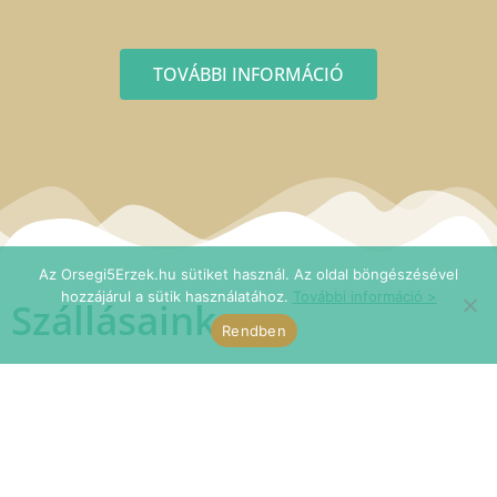
TOVÁBBI INFORMÁCIÓ
Az Orsegi5Erzek.hu sütiket használ. Az oldal böngészésével
hozzájárul a sütik használatához.
További információ >
Szállásaink
Rendben
Különféle szállástípusok megtalálhatók kínálatunkban.
Például a
Lombház szállás
. Kattints és nézd meg a
választékot!