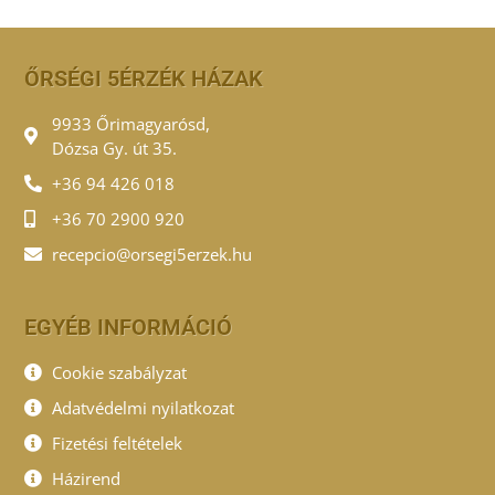
ŐRSÉGI 5ÉRZÉK HÁZAK
9933 Őrimagyarósd,
Dózsa Gy. út 35.
+36 94 426 018
+36 70 2900 920
recepcio@orsegi5erzek.hu
EGYÉB INFORMÁCIÓ
Cookie szabályzat
Adatvédelmi nyilatkozat
Fizetési feltételek
Házirend