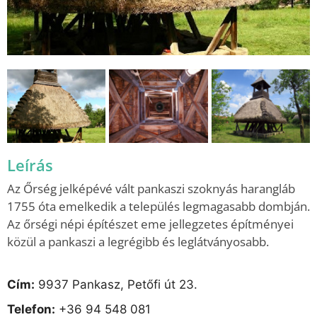
Leírás
Az Őrség jelképévé vált pankaszi szoknyás harangláb
1755 óta emelkedik a település legmagasabb dombján.
Az őrségi népi építészet eme jellegzetes építményei
közül a pankaszi a legrégibb és leglátványosabb.
Cím:
9937 Pankasz, Petőfi út 23.
Telefon:
+36 94 548 081