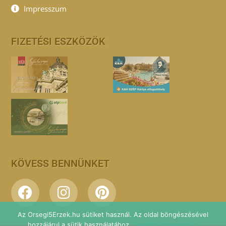
Impresszum
FIZETÉSI ESZKÖZÖK
KÖVESS BENNÜNKET
Az Orsegi5Erzek.hu sütiket használ. Az oldal böngészésével
hozzájárul a sütik használatához.
További információ >