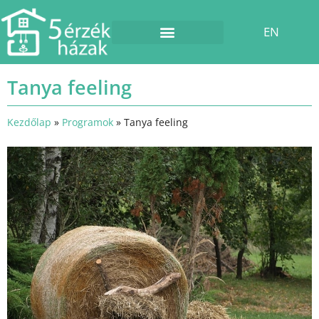
EN
Esküvő a pajtában
Tanya feeling
Kezdőlap
»
Programok
»
Tanya feeling