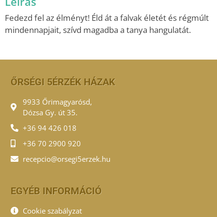
Leírás
Fedezd fel az élményt! Éld át a falvak életét és régmúlt
mindennapjait, szívd magadba a tanya hangulatát.
ŐRSÉGI 5ÉRZÉK HÁZAK
9933 Őrimagyarósd,
Dózsa Gy. út 35.
+36 94 426 018
+36 70 2900 920
recepcio@orsegi5erzek.hu
EGYÉB INFORMÁCIÓ
Cookie szabályzat