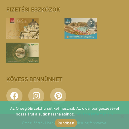
FIZETÉSI ESZKÖZÖK
KÖVESS BENNÜNKET
Az Orsegi5Erzek.hu sütiket használ. Az oldal böngészésével
hozzájárul a sütik használatához.
További információ >
Őrségi 5érzék Házak © 2026 - Minden jog fenntartva.
Rendben