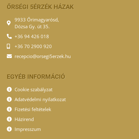
ŐRSÉGI 5ÉRZÉK HÁZAK
9933 Őrimagyarósd,
Dózsa Gy. út 35.
+36 94 426 018
+36 70 2900 920
recepcio@orsegi5erzek.hu
EGYÉB INFORMÁCIÓ
Cookie szabályzat
Adatvédelmi nyilatkozat
Fizetési feltételek
Házirend
Impresszum