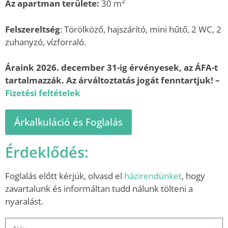
2
Az apartman területe:
30 m
Felszereltség
: Törölköző, hajszárító, mini hűtő, 2 WC, 2
zuhanyzó, vízforraló.
Áraink 2026. december 31-ig érvényesek, az ÁFA-t
tartalmazzák. Az árváltoztatás jogát fenntartjuk! –
Fizetési feltételek
Árkalkuláció és Foglalás
Érdeklődés:
Foglalás előtt kérjük, olvasd el
házirendünket
, hogy
zavartalunk és informáltan tudd nálunk tölteni a
nyaralást.